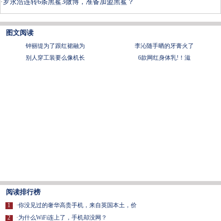
·
罗永浩连转6条黑鲨3微博，准备加盟黑鲨？
图文阅读
钟丽缇为了跟红裙融为
李沁随手晒的牙膏火了
别人穿工装要么像机长
6款网红身体乳!！滋
阅读排行榜
1
·
你没见过的奢华高贵手机，来自英国本土，价
2
·
为什么WiFi连上了，手机却没网？