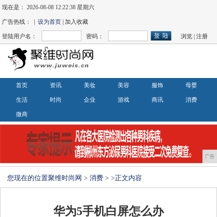
现在是：
2026-08-08 12:22:38 星期六
广告热线： |
设为首页
| 加入收藏
登陆用户名：
密码：
浏览
|
注册
首页
资讯
美妆
美容
服饰
母婴
生活
时尚
企业
游戏
商讯
消费
微商
广告
您现在的位置
聚维时尚网
>
消费
> >正文内容
华为5手机白屏怎么办