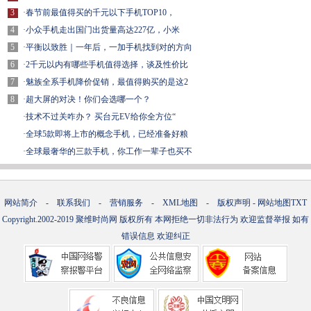
3
·
春节前最值得买的千元以下手机TOP10，
4
·
小众手机走出国门出货量高达227亿，小米
5
·
平衡以致胜｜一年后，一加手机找到对的方向
6
·
2千元以内有哪些手机值得选择，谈及性价比
7
·
魅族全系手机降价促销，最值得购买的是这2
8
·
超大屏的对决！你们会选哪一个？
·
技术不过关咋办？ 买台元EV给你全方位“
·
全球5款即将上市的概念手机，已经准备好粮
·
全球最奢华的三款手机，你工作一辈子也买不
网站简介
-
联系我们
-
营销服务
-
XML地图
-
版权声明
-
网站地图
TXT
Copyright.2002-2019
聚维时尚网
版权所有 本网拒绝一切非法行为 欢迎监督举报 如有
错误信息 欢迎纠正