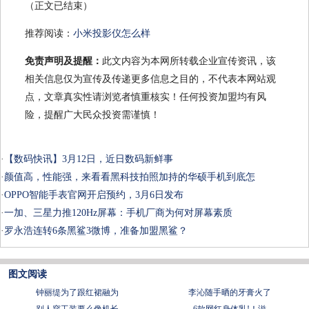
（正文已结束）
推荐阅读：
小米投影仪怎么样
免责声明及提醒：
此文内容为本网所转载企业宣传资讯，该
相关信息仅为宣传及传递更多信息之目的，不代表本网站观
点，文章真实性请浏览者慎重核实！任何投资加盟均有风
险，提醒广大民众投资需谨慎！
·
【数码快讯】3月12日，近日数码新鲜事
·
颜值高，性能强，来看看黑科技拍照加持的华硕手机到底怎
·
OPPO智能手表官网开启预约，3月6日发布
·
一加、三星力推120Hz屏幕：手机厂商为何对屏幕素质
·
罗永浩连转6条黑鲨3微博，准备加盟黑鲨？
图文阅读
钟丽缇为了跟红裙融为
李沁随手晒的牙膏火了