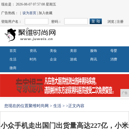
现在是：
2026-08-07 07:57:08 星期五
广告热线： |
设为首页
| 加入收藏
登陆用户名：
密码：
浏览
|
注册
首页
资讯
美妆
美容
服饰
母婴
生活
时尚
企业
游戏
商讯
消费
微商
广告
您现在的位置
聚维时尚网
>
生活
> >正文内容
小众手机走出国门出货量高达227亿，小米