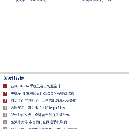
别人穿工装要么像机长
6款网红身体乳!！滋
阅读排行榜
1
·
首款 Ubuntu 手机已会出货至全球
2
·
手机app开发用的是什么语言？有哪些优势
3
·
滑盖全面屏过时了，三星秀肌肉展示折叠屏，
4
·
合理家用，满足出行！听Jeeper 讲选
5
·
25年前的今天，全球首台触屏手机Simo
6
·
酷派华为等 市售热门全网通手机导购