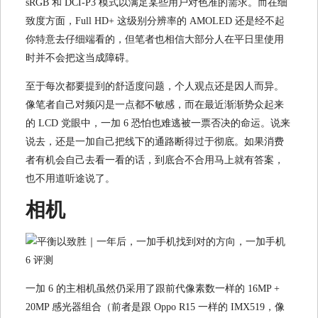
sRGB 和 DCI-P3 模式以满足某些用户对色准的需求。而在细
致度方面，Full HD+ 这级别分辨率的 AMOLED 还是经不起
你特意去仔细端看的，但笔者也相信大部分人在平日里使用
时并不会把这当成障碍。
至于每次都要提到的舒适度问题，个人观点还是因人而异。
像笔者自己对频闪是一点都不敏感，而在最近渐渐势众起来
的 LCD 党眼中，一加 6 恐怕也难逃被一票否决的命运。说来
说去，还是一加自己把线下的通路断得过于彻底。如果消费
者有机会自己去看一看的话，到底合不合用马上就有答案，
也不用道听途说了。
相机
一加 6 的主相机虽然仍采用了跟前代像素数一样的 16MP +
20MP 感光器组合（前者是跟 Oppo R15 一样的 IMX519，像