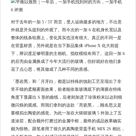
对于去年的一加 5 / 5T 而言，受人诟病最多的地方，不出意
外就是开头提到的外观了。而今次的一加 6 在机身长宽以及
整体的线条轮廓上，变化其实也没有很大。真正的不同一是
在背盖材质，另外就是在当下新品集体 iPhone X 化大前提
下，辨识度足够明显的主相机、指纹模组布局了。这回一加 6
的后壳由金属换成了今年大流行的玻璃，但好就好在他们多
花了点心思，将其做成了几种不同的质感。
「墨岩黑」和「月牙白」都是以特殊的蚀刻工艺呈现出了非
常不错的柔顺雾面效果，前者能依靠玻璃底下的薄膜在特殊
角度下显露出 S 形的曲线，后者则加进了珍珠粉末以达到细
微闪烁的观感。而我们拿到的这款「亮瓷黑」，顾名思义是
要模拟出陶瓷的感觉。为此一加在大猩猩玻璃 5 外加上了五
道涂层，配合额外打磨过的金属中框，最终的成品效果确实
颇为惊艳。跟笔者用了很久的真陶瓷背盖手机 MIX 2S 相比，