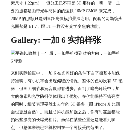
素尺寸 1.22μm），但分工已不再是 5T 那样的一明一暗，主
要拍摄都是由带光学防抖的的这颗 16MP CMOS 来完成，
20MP 的那颗只是测量距离供模拟景深之用。配套的两颗镜头
光圈都是 f/1.7，跟 5T 一样没有光学变焦的功能。
Gallery: 一加 6 实拍样张
来到实际拍摄中，一加 6 在光照好的条件下白平衡基本能保
持准确，有小机率会出现偏暖的情况。整体的色彩没有 5T 艳
丽，但画面细节和宽容度都有进步。而到了暗光环境中，加
大的像素和光学防抖便体现出了优势。在仍能保持不错亮度
的同时，细节表现要胜出去年的 5T 很多（跟 iPhone X 比画
面也更显自然）。而且防抖机能加强之后，你有时甚至都能
拍出些漂亮的长曝光相片。虽然在某些位置还是能看到噪
点，但总体来说已经算控制在一个可接受的范围了。