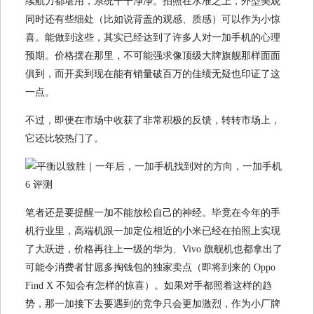
续航力都堪用，系统干干净净。拍照在水准之上，外型美观
同时还有些细处（比如说背盖的观感、质感）可以作为小惊
喜。能做到这些，其实已经达到了许多人对一加手机的心理
预期。价格摆在那里，不可能强求像顶级大牌旗舰那样面面
俱到，而开卖到现在能有销量破百万的佳绩无疑也印证了这
一点。
不过，即便在市场中收获了非常积极的反馈，转转市场上，
它还比较热门了。
笔者还是要提醒一加不能放松自己的神经。毕竟在今年的手
机行业里，高端机跟一加定位相近的小米已经在拍照上实现
了大跃进，价格再往上一级的华为、Vivo 旗舰机也都拿出了
可能令消费者甘愿多掏钱包的独家卖点（即将到来的 Oppo
Find X 不知会有怎样的惊喜）。如果对手都照着这样的趋
势，那一加接下去要遇到的竞争只会更加激烈，作为小厂牌