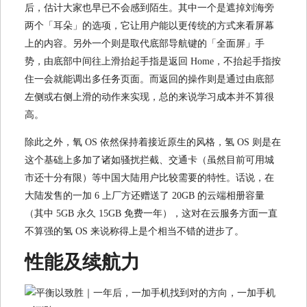
后，估计大家也早已不会感到陌生。其中一个是遮掉刘海旁
两个「耳朵」的选项，它让用户能以更传统的方式来看屏幕
上的内容。另外一个则是取代底部导航键的「全面屏」手
势，由底部中间往上滑抬起手指是返回 Home，不抬起手指按
住一会就能调出多任务页面。而返回的操作则是通过由底部
左侧或右侧上滑的动作来实现，总的来说学习成本并不算很
高。
除此之外，氧 OS 依然保持着接近原生的风格，氢 OS 则是在
这个基础上多加了诸如骚扰拦截、交通卡（虽然目前可用城
市还十分有限）等中国大陆用户比较需要的特性。话说，在
大陆发售的一加 6 上厂方还赠送了 20GB 的云端相册容量
（其中 5GB 永久 15GB 免费一年），这对在云服务方面一直
不算强的氢 OS 来说称得上是个相当不错的进步了。
性能及续航力