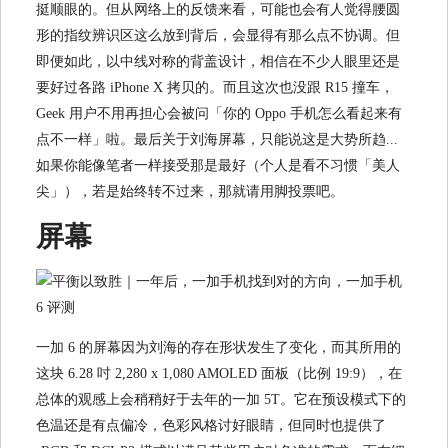
挺顺眼的。但从网络上的反馈来看，可能也会有人觉得腰圆
形的指纹辨识区这么放到背后，会显得有那么点不协调。但
即便如此，以中线对称的背盖设计，相信在不少人眼里还是
要好过各路 iPhone X 拷贝的。而且这次也没跟 R15 撞车，
Geek 用户不用再担心会被问「你的 Oppo 手机怎么看起来有
点不一样」啦。最后关于刘海屏幕，只能说这是大势所趋...
如果你能像笔者一样接受那是最好（个人是看不习惯「美人
尖」），若是始终转不过来，那就请用脚投票吧。
屏幕
一加 6 的屏幕因为刘海的存在形状发生了变化，而其所用的
这块 6.28 吋 2,280 x 1,080 AMOLED 面板（比例 19:9），在
总体的观感上会稍稍好于去年的一加 5T。它在预设模式下的
色温还是有点偏冷，色彩风格讨好眼睛，但同时也提供了