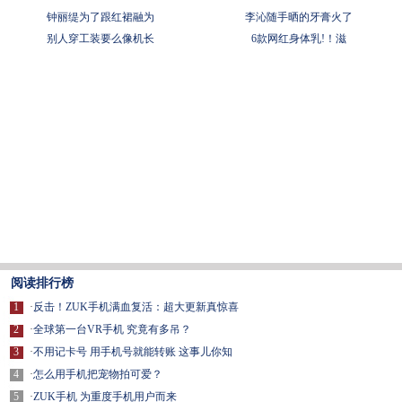
钟丽缇为了跟红裙融为
李沁随手晒的牙膏火了
别人穿工装要么像机长
6款网红身体乳!！滋
阅读排行榜
1
·
反击！ZUK手机满血复活：超大更新真惊喜
2
·
全球第一台VR手机 究竟有多吊？
3
·
不用记卡号 用手机号就能转账 这事儿你知
4
·
怎么用手机把宠物拍可爱？
5
·
ZUK手机 为重度手机用户而来