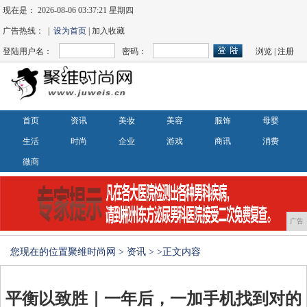
现在是：
2026-08-06 03:37:22 星期四
广告热线： |
设为首页
| 加入收藏
登陆用户名：
密码：
浏览
|
注册
首页
资讯
美妆
美容
服饰
母婴
生活
时尚
企业
游戏
商讯
消费
微商
广告
您现在的位置
聚维时尚网
>
资讯
> >正文内容
平衡以致胜｜一年后，一加手机找到对的