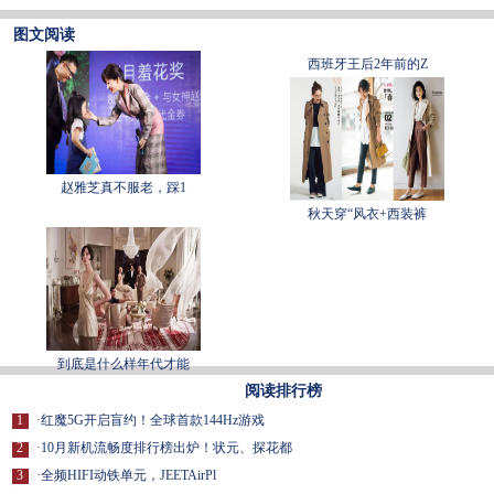
图文阅读
西班牙王后2年前的Z
赵雅芝真不服老，踩1
秋天穿“风衣+西装裤
到底是什么样年代才能
阅读排行榜
1
·
红魔5G开启盲约！全球首款144Hz游戏
2
·
10月新机流畅度排行榜出炉！状元、探花都
3
·
全频HIFI动铁单元，JEETAirPl