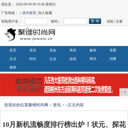
现在是：
2026-08-09 08:10:48 星期日
广告热线： |
设为首页
| 加入收藏
登陆用户名：
密码：
浏览
|
注册
首页
资讯
美妆
美容
服饰
母婴
生活
时尚
企业
游戏
商讯
消费
微商
广告
您现在的位置
聚维时尚网
>
资讯
> >正文内容
10月新机流畅度排行榜出炉！状元、探花