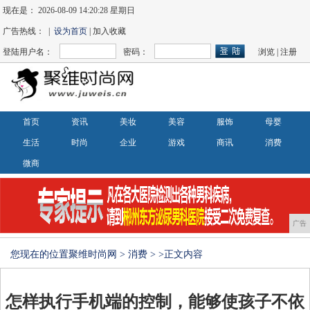
现在是：
2026-08-09 14:20:29 星期日
广告热线： |
设为首页
| 加入收藏
登陆用户名：
密码：
浏览
|
注册
首页
资讯
美妆
美容
服饰
母婴
生活
时尚
企业
游戏
商讯
消费
微商
广告
您现在的位置
聚维时尚网
>
消费
> >正文内容
怎样执行手机端的控制，能够使孩子不依