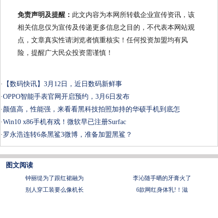
免责声明及提醒：
此文内容为本网所转载企业宣传资讯，该
相关信息仅为宣传及传递更多信息之目的，不代表本网站观
点，文章真实性请浏览者慎重核实！任何投资加盟均有风
险，提醒广大民众投资需谨慎！
·
【数码快讯】3月12日，近日数码新鲜事
·
OPPO智能手表官网开启预约，3月6日发布
·
颜值高，性能强，来看看黑科技拍照加持的华硕手机到底怎
·
Win10 x86手机有戏！微软早已注册Surfac
·
罗永浩连转6条黑鲨3微博，准备加盟黑鲨？
图文阅读
钟丽缇为了跟红裙融为
李沁随手晒的牙膏火了
别人穿工装要么像机长
6款网红身体乳!！滋