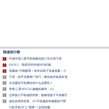
阅读排行榜
1
·
中国市场三星手机销量连续三年出现下滑
2
·
iOS10.2：彻底关闭长按HOME键、
3
·
高颜值+均衡配置！发布后线下迅速放量！小
4
·
干货：知乎流量推广技巧，教你如何低成本涨
5
·
企业建设手机网站有什么必要性？
6
·
苹果/三星/HTC/LG旗舰机横评：LG
7
·
怎样执行手机端的控制，能够使孩子不依赖它
8
·
虚化前景和背景，4个手机摄影和修图技巧帮
·
31款手机AP上“黑榜”！赶快卸载