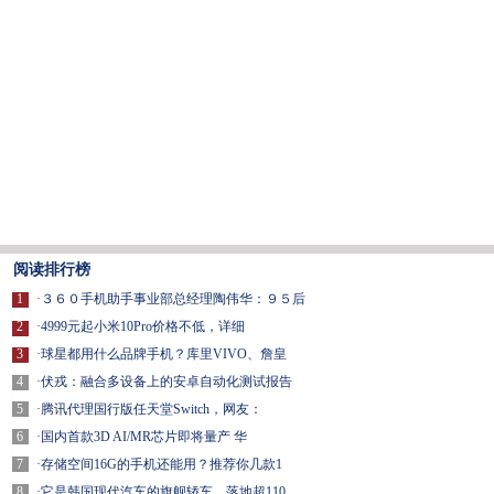
阅读排行榜
1
·
３６０手机助手事业部总经理陶伟华：９５后
2
·
4999元起小米10Pro价格不低，详细
3
·
球星都用什么品牌手机？库里VIVO、詹皇
4
·
伏戎：融合多设备上的安卓自动化测试报告
5
·
腾讯代理国行版任天堂Switch，网友：
6
·
国内首款3D AI/MR芯片即将量产 华
7
·
存储空间16G的手机还能用？推荐你几款1
8
·
它是韩国现代汽车的旗舰轿车，落地超110