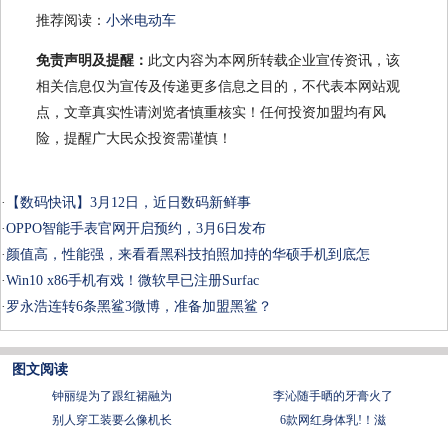
推荐阅读：
小米电动车
免责声明及提醒：
此文内容为本网所转载企业宣传资讯，该
相关信息仅为宣传及传递更多信息之目的，不代表本网站观
点，文章真实性请浏览者慎重核实！任何投资加盟均有风
险，提醒广大民众投资需谨慎！
·
【数码快讯】3月12日，近日数码新鲜事
·
OPPO智能手表官网开启预约，3月6日发布
·
颜值高，性能强，来看看黑科技拍照加持的华硕手机到底怎
·
Win10 x86手机有戏！微软早已注册Surfac
·
罗永浩连转6条黑鲨3微博，准备加盟黑鲨？
图文阅读
钟丽缇为了跟红裙融为
李沁随手晒的牙膏火了
别人穿工装要么像机长
6款网红身体乳!！滋