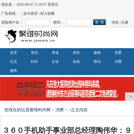
现在是：
2026-08-07 21:28:47 星期五
广告热线： |
设为首页
| 加入收藏
登陆用户名：
密码：
浏览
|
注册
首页
资讯
美妆
美容
服饰
母婴
生活
时尚
企业
游戏
商讯
消费
微商
广告
您现在的位置
聚维时尚网
>
消费
> >正文内容
３６０手机助手事业部总经理陶伟华：９