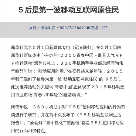
５后是第一波移动互联网原住民
来源：
发布时间：2020-07-23 04:19:48
阅读：927
新华社北京２月１日新媒体专电（记者陶虹）在２月１日由
新华社新媒体中心主办的“２０１５青春中国－最具人气ＡＰ
Ｐ推荐活动”颁奖典礼上，３６０手机助手事业部总经理陶伟
华致辞时说：“移动应用的用户在变得越来越年轻，２０１５
年我们遇到了被称为第一波‘移动互联网原住民’的‘９５后’。
此次推荐活动的关键词‘青春中国’正体现了２０１５年移动应
用行业市场‘青春’和‘年轻’的显著特点。”
陶伟华说，３６０手机助手对“９５后”使用移动应用的行为习
惯进行了研究，并在前不久发布了《９５后移动互联网生活
报告》。“爱尝鲜”“喜个性化”“重颜值”都是９５后使用移动应
用的行为习惯特点。