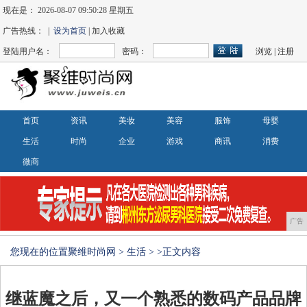
现在是：
2026-08-07 09:50:28 星期五
广告热线： |
设为首页
| 加入收藏
登陆用户名：
密码：
浏览
|
注册
首页
资讯
美妆
美容
服饰
母婴
生活
时尚
企业
游戏
商讯
消费
微商
广告
您现在的位置
聚维时尚网
>
生活
> >正文内容
继蓝魔之后，又一个熟悉的数码产品品牌