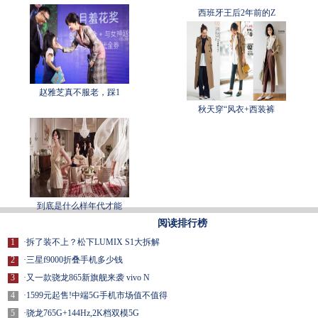
西班牙王后2年前的Z
赵雅芝真不服老，踩1
秋天穿“风衣+西装裤
到底是什么样年代才能
阅读排行榜
1
·
拆了装不上？松下LUMIX S1大拆解
2
·
三星f9000折叠手机多少钱
3
·
又一款骁龙865新旗舰来袭 vivo N
4
·
1599元起售!中端5G手机市场值不值得
5
·
骁龙765G+144Hz,2K档双模5G