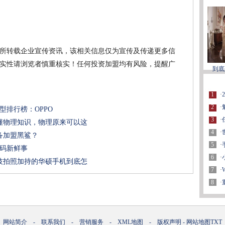
所转载企业宣传资讯，该相关信息仅为宣传及传递更多信
实性请浏览者慎重核实！任何投资加盟均有风险，提醒广
到底
1
·
2
·
型排行榜：OPPO
3
·
懂物理知识，物理原来可以这
4
·
备加盟黑鲨？
5
·
数码新鲜事
6
·
技拍照加持的华硕手机到底怎
7
·
8
·
网站简介
-
联系我们
-
营销服务
-
XML地图
-
版权声明
-
网站地图
TXT