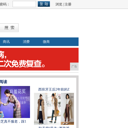
密码：
浏览
|
注册
商讯
消费
微商
广告
阅读
西班牙王后2年前的Z
雅芝真不服老，踩1