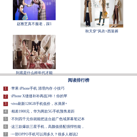
赵雅芝真不服老，踩1
秋天穿“风衣+西装裤
到底是什么样年代才能
阅读排行榜
1
·
苹果 iPhone手机 清理内存 小技巧
2
·
iPhone X缝缝补补再战3年！你的苹
3
·
vivo刷新128GB手机低价，水滴屏+
4
·
相差1900元，华为两款5G手机预售差距
5
·
不到四千元你就能把这台超广色域屏幕笔记本
6
·
这三款爆款三星手机，高颜值搭配强悍性能，
7
·
一部OPPO手机可以用多久？很多人都说2