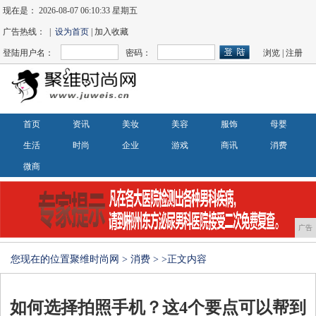
现在是：
2026-08-07 06:10:33 星期五
广告热线： |
设为首页
| 加入收藏
登陆用户名：
密码：
浏览
|
注册
首页
资讯
美妆
美容
服饰
母婴
生活
时尚
企业
游戏
商讯
消费
微商
广告
您现在的位置
聚维时尚网
>
消费
> >正文内容
如何选择拍照手机？这4个要点可以帮到