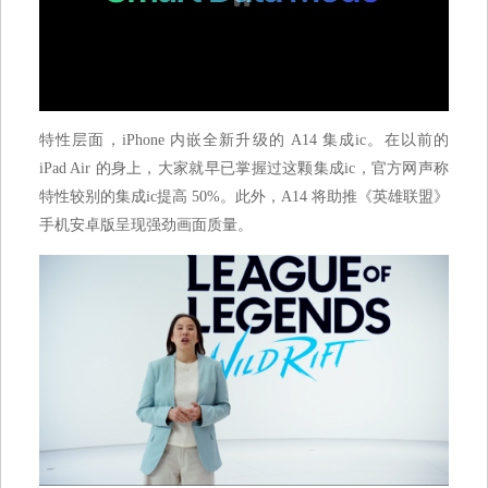
特性层面，iPhone 内嵌全新升级的 A14 集成ic。在以前的
iPad Air 的身上，大家就早已掌握过这颗集成ic，官方网声称
特性较别的集成ic提高 50%。此外，A14 将助推《英雄联盟》
手机安卓版呈现强劲画面质量。