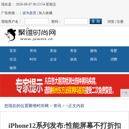
现在是：
2026-08-07 06:23:54 星期五
广告热线： |
设为首页
| 加入收藏
登陆用户名：
密码：
浏览
|
注册
首页
资讯
美妆
美容
服饰
母婴
生活
时尚
企业
游戏
商讯
消费
微商
广告
您现在的位置
聚维时尚网
>
资讯
> >正文内容
iPhone12系列发布:性能屏幕不打折扣