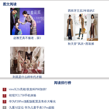
图文阅读
西班牙王后2年前的Z
赵雅芝真不服老，踩1
秋天穿“风衣+西装裤
到底是什么样年代才能
阅读排行榜
1
·
vivoX21i亮相:联发科P60加持!
2
·
初现TCL750手机体验
3
·
华为P20Pro顶配版配置及售价大曝光
4
·
九重AI定位 华为儿童手表3 Pro超能