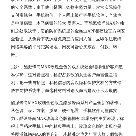
的安全系数，由于他们是网上购物中坚力量，常常实际操作
支付宝钱包、手机微信、个人网上银行等手机软件，当然也
是电脑病毒、木马病毒的较大 受害人。而酷派锋尚MAX的独
到之处取决于，它的防护系统里的金融业APP都历经官方网安
全验证，从免费下载源避免第三方应用入侵，立即依法取缔
网络黑客的平时犯案场地，网友可舒心买东西、付款、转
帐。
另外，酷派锋尚MAX玫瑰金色的双系统还会继续维护客户隐
私保护，这对爱照相，秘密占多数的女士客户而言也是福
利，把一些自拍照、私秘信息内容以隐私保护文档的方式储
放在防护系统中，而这种材料对别人而言是没什么印痕的。
酷派锋尚MAX玫瑰金色版是酷派锋尚系列产品全新的著作，
从色调、设计方案、质量、硬件配置、手机软件到整体实
力，酷派锋尚MAX玫瑰金色版都拥有 非常好的主要表现，称
得上同档次手机上中的精典手机上。玫瑰金色版的出現也是
将酷派锋尚MAX的客户进一步精准定位为年青人群，假如你