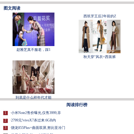
图文阅读
西班牙王后2年前的Z
赵雅芝真不服老，踩1
秋天穿“风衣+西装裤
到底是什么样年代才能
阅读排行榜
1
·
小米Note2售价曝光,仅售3999,非
2
·
2799元!vivoX7杀过来:6GB内
3
·
骁龙855Plus+曲面双屏,努比亚冷门