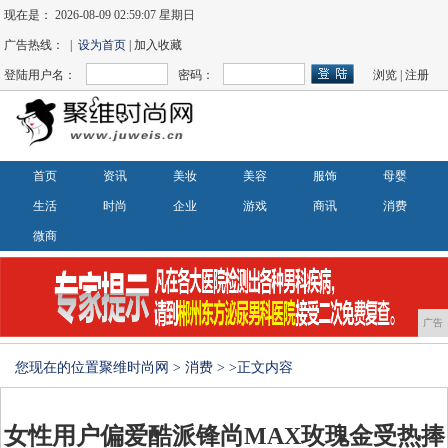
现在是：
2026-08-09 02:59:08 星期日
广告热线： |
设为首页
| 加入收藏
登陆用户名：
密码：
浏览
|
注册
首页
资讯
美妆
美容
服饰
母婴
生活
时尚
企业
游戏
商讯
消费
微商
广告
您现在的位置
聚维时尚网
>
消费
> >正文内容
女性用户偏爱酷派锋尚MAX玫瑰金受热捧