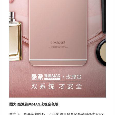
图为 酷派锋尚MAX玫瑰金色版
事实上，除开长相以外，女士客户更钟意的是酷派锋尚MAX