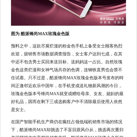
图为 酷派锋尚MAX玫瑰金色版
预料之中，这款尽展烂漫的粉金色手机上备受女士顾客热烈
欢迎，据销售市场数据调查报告，女士客户达到七成，在其
中还不包含男士买回来送目标、送妈妈这一占比。自然玫瑰
金色这类烂漫和女神气场共存的色调，连钢铁直男也会禁不
住试着。只不过是，酷派锋尚MAX玫瑰金色版本号发布的時
间正逢邻近欢乐中国年，在手机变成送礼物新风潮的今日，
玫瑰金色版本号锋尚MAX就变成赠给母亲、女友、媳妇的最
好礼品，因而在剩下三成选购客户中不清除最后使用人依然
是女士。
在国产智能手机生产商仍在瘋狂占领低端机销售市场的情况
下，酷派锋尚MAX却挑选了不盲目跟风仆从，挑选再次重归