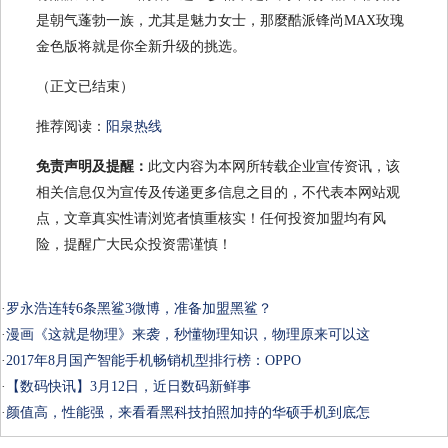
是朝气蓬勃一族，尤其是魅力女士，那麼酷派锋尚MAX玫瑰
金色版将就是你全新升级的挑选。
（正文已结束）
推荐阅读：
阳泉热线
免责声明及提醒：
此文内容为本网所转载企业宣传资讯，该
相关信息仅为宣传及传递更多信息之目的，不代表本网站观
点，文章真实性请浏览者慎重核实！任何投资加盟均有风
险，提醒广大民众投资需谨慎！
·
罗永浩连转6条黑鲨3微博，准备加盟黑鲨？
·
漫画《这就是物理》来袭，秒懂物理知识，物理原来可以这
·
2017年8月国产智能手机畅销机型排行榜：OPPO
·
【数码快讯】3月12日，近日数码新鲜事
·
颜值高，性能强，来看看黑科技拍照加持的华硕手机到底怎