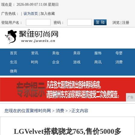
现在是：
2026-08-09 07:11:09 星期日
广告热线： |
设为首页
| 加入收藏
登陆用户名：
密码：
浏览
|
注册
首页
资讯
美妆
美容
服饰
母婴
生活
时尚
企业
游戏
商讯
消费
微商
广告
您现在的位置
聚维时尚网
>
消费
> >正文内容
LGVelvet搭载骁龙765,售价5000多