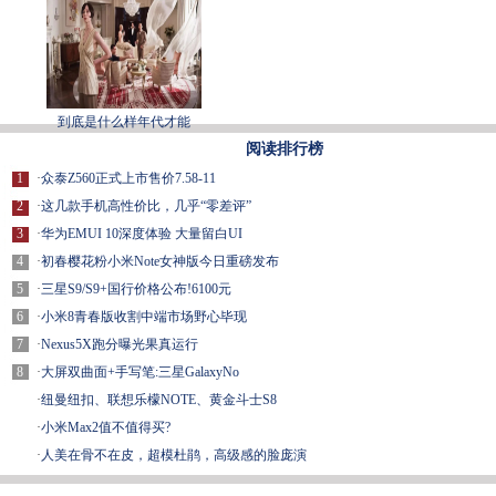
到底是什么样年代才能
阅读排行榜
1
·
众泰Z560正式上市售价7.58-11
2
·
这几款手机高性价比，几乎“零差评”
3
·
华为EMUI 10深度体验 大量留白UI
4
·
初春樱花粉小米Note女神版今日重磅发布
5
·
三星S9/S9+国行价格公布!6100元
6
·
小米8青春版收割中端市场野心毕现
7
·
Nexus5X跑分曝光果真运行
8
·
大屏双曲面+手写笔:三星GalaxyNo
·
纽曼纽扣、联想乐檬NOTE、黄金斗士S8
·
小米Max2值不值得买?
·
人美在骨不在皮，超模杜鹃，高级感的脸庞演