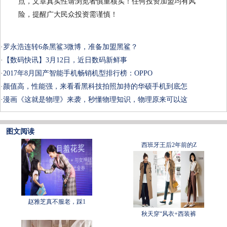
点，文章真实性请浏览者慎重核实！任何投资加盟均有风
险，提醒广大民众投资需谨慎！
·
罗永浩连转6条黑鲨3微博，准备加盟黑鲨？
·
【数码快讯】3月12日，近日数码新鲜事
·
2017年8月国产智能手机畅销机型排行榜：OPPO
·
颜值高，性能强，来看看黑科技拍照加持的华硕手机到底怎
·
漫画《这就是物理》来袭，秒懂物理知识，物理原来可以这
图文阅读
西班牙王后2年前的Z
赵雅芝真不服老，踩1
秋天穿“风衣+西装裤