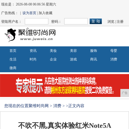
现在是：
2026-08-08 06:06:57 星期六
广告热线： |
设为首页
| 加入收藏
登陆用户名：
密码：
浏览
|
注册
首页
资讯
美妆
美容
服饰
母婴
生活
时尚
企业
游戏
商讯
消费
微商
广告
您现在的位置
聚维时尚网
>
消费
> >正文内容
不吹不黑,真实体验红米Note5A