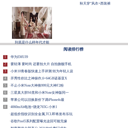
秋天穿“风衣+西装裤
到底是什么样年代才能
阅读排行榜
1
·
华为EMUI9
2
·
要轻薄 要时尚 还要拍大片 自拍旗舰手机
3
·
小米10青春版快速上手评测:转为年轻人设
4
·
开秀性价比之神操作,6+64GB诺基亚X
5
·
不止小米Note大神推999元大神F2粉
6
·
三星真大胆S6竟和小米Note女神版同一
7
·
苹果公司以旧换新价下调iPhone4s最
8
·
4060mAh电池+骁龙765G:小米1
·
超低价指纹识别全金属,TCL即将发布乐玩
·
谷歌Pixel5系列配置曝光这回可能无缘