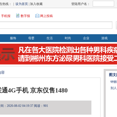
告热线： |
设为首页
| 加入收藏
登陆用户名：
手机报
数字报
网上投稿
服饰
母婴
生活
时尚
企业
游戏
内容
图文
钟丽
别人
通4G手机 京东仅售1480
2020-08-02 04:19:37
阅读：901