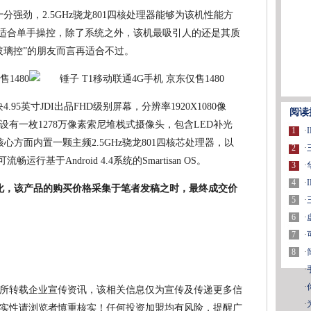
配备十分强劲，2.5GHz骁龙801四核处理器能够为该机性能方
也很适合单手操控，除了系统之外，该机最吸引人的还是其质
玻璃控”的朋友而言再适合不过。
块4.95英寸JDI出品FHD级别屏幕，分辨率1920X1080像
阅读
有一枚1278万像素索尼堆栈式摄像头，包含LED补光
1
·
心方面内置一颗主频2.5GHz骁龙801四核芯处理器，以
2
·
畅运行基于Android 4.4系统的Smartisan OS。
3
·
4
·
化，该产品的购买价格采集于笔者发稿之时，最终成交价
5
·
6
·
7
·
8
·
·
·
所转载企业宣传资讯，该相关信息仅为宣传及传递更多信
·
实性请浏览者慎重核实！任何投资加盟均有风险，提醒广