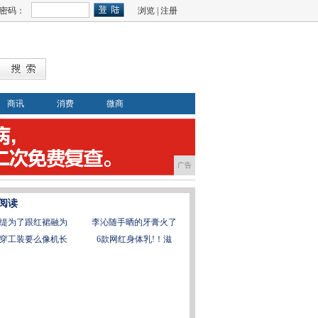
密码：
浏览
|
注册
商讯
消费
微商
广告
阅读
缇为了跟红裙融为
李沁随手晒的牙膏火了
穿工装要么像机长
6款网红身体乳!！滋