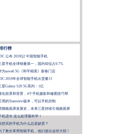
排行榜
IDC 公布 2019Q2 中国智能手机
三星手机全球销量第一，国内却仅占0.7%
华为nova6 5G《和平精英》新春门店
IDC:2019年全球智能手机出货量13
三星Galaxy S20 5G系列：1亿
虚化前景和背景，4个手机摄影和修图技巧帮
可用的Teamview版本，可以手机控制
简聊曲面屏发展史，未来三星持续引领曲面屏
手机进水 这么处理最科学！
你想买的手机为什么总是缺货？
为了教长辈用智能手机，他们使出这些大招！