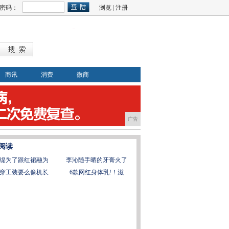
密码：
浏览
|
注册
商讯
消费
微商
广告
阅读
缇为了跟红裙融为
李沁随手晒的牙膏火了
穿工装要么像机长
6款网红身体乳!！滋