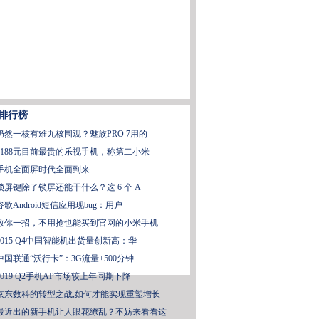
排行榜
仍然一核有难九核围观？魅族PRO 7用的
6188元目前最贵的乐视手机，称第二小米
手机全面屏时代全面到来
锁屏键除了锁屏还能干什么？这 6 个 A
谷歌Android短信应用现bug：用户
教你一招，不用抢也能买到官网的小米手机
2015 Q4中国智能机出货量创新高：华
中国联通“沃行卡”：3G流量+500分钟
2019 Q2手机AP市场较上年同期下降
京东数科的转型之战,如何才能实现重塑增长
最近出的新手机让人眼花缭乱？不妨来看看这