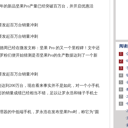
年的新品坚果Pro产量已经突破百万台，并开启优惠活
阅读
周已经在微发文称：坚果 Pro 的又一个里程碑！文中还
1
·
罗粉们便开始猜测是否坚果Pro的生产数据达到了一个新
2
·
3
·
4
·
5
·
能达到200万台，现在看来事实并不是如此，对一个小手机
6
·
0万的销量成绩已经相当不错，足以让罗永浩和锤子手机士
7
·
8
·
·
处理器的中低端手机，罗永浩在发布坚果Pro时，称它为“圆
·
·