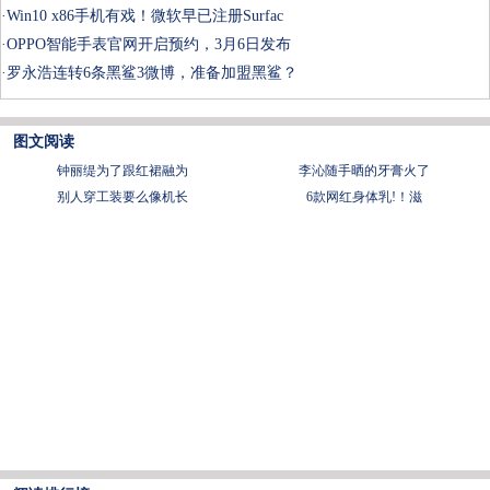
·
Win10 x86手机有戏！微软早已注册Surfac
·
OPPO智能手表官网开启预约，3月6日发布
·
罗永浩连转6条黑鲨3微博，准备加盟黑鲨？
图文阅读
钟丽缇为了跟红裙融为
李沁随手晒的牙膏火了
别人穿工装要么像机长
6款网红身体乳!！滋