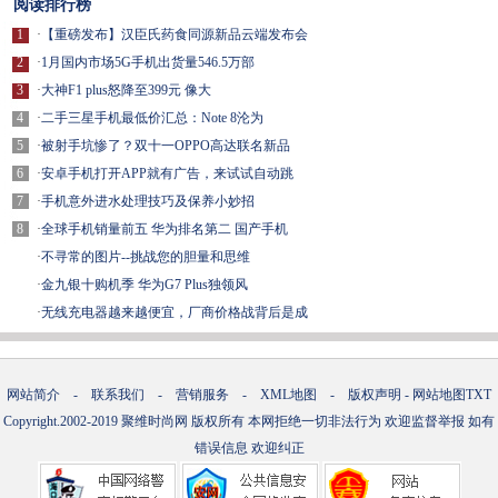
阅读排行榜
1
·
【重磅发布】汉臣氏药食同源新品云端发布会
2
·
1月国内市场5G手机出货量546.5万部
3
·
大神F1 plus怒降至399元 像大
4
·
二手三星手机最低价汇总：Note 8沦为
5
·
被射手坑惨了？双十一OPPO高达联名新品
6
·
安卓手机打开APP就有广告，来试试自动跳
7
·
手机意外进水处理技巧及保养小妙招
8
·
全球手机销量前五 华为排名第二 国产手机
·
不寻常的图片--挑战您的胆量和思维
·
金九银十购机季 华为G7 Plus独领风
·
无线充电器越来越便宜，厂商价格战背后是成
网站简介
-
联系我们
-
营销服务
-
XML地图
-
版权声明
-
网站地图
TXT
Copyright.2002-2019
聚维时尚网
版权所有 本网拒绝一切非法行为 欢迎监督举报 如有
错误信息 欢迎纠正