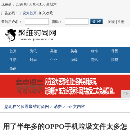
现在是：
2026-08-08 05:03:55 星期六
广告热线： |
设为首页
| 加入收藏
登陆用户名：
密码：
浏览
|
注册
首页
资讯
美妆
美容
服饰
母婴
生活
时尚
企业
游戏
商讯
消费
微商
广告
您现在的位置
聚维时尚网
>
消费
> >正文内容
用了半年多的OPPO手机垃圾文件太多怎