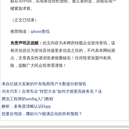
贴在AirPods，实现靠近轻松放歌。最主要的是，还能实现一
键紧急求救。
（正文已结束）
推荐阅读：
iphone查找
免责声明及提醒：
此文内容为本网所转载企业宣传资讯，该
相关信息仅为宣传及传递更多信息之目的，不代表本网站观
点，文章真实性请浏览者慎重核实！任何投资加盟均有风
险，提醒广大民众投资需谨慎！
·
来自亿级大卖家的中东电商用户大数据分析报告
·
功夫汽车丨合资车企“转型大业”如何才能更高效务实？这
·
爬虫工程师的unidbg入门教程
·
解析：多角度清晰认识Dapp
·
想要自驾游，哪款SUV能满足你的所有预期？