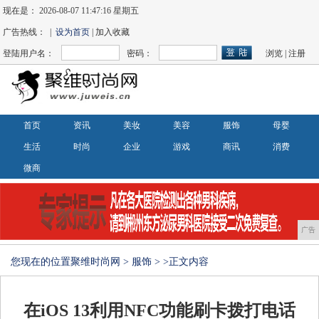
现在是：
2026-08-07 11:47:16 星期五
广告热线： |
设为首页
| 加入收藏
登陆用户名：
密码：
浏览
|
注册
首页
资讯
美妆
美容
服饰
母婴
生活
时尚
企业
游戏
商讯
消费
微商
广告
您现在的位置
聚维时尚网
>
服饰
> >正文内容
在iOS 13利用NFC功能刷卡拨打电话