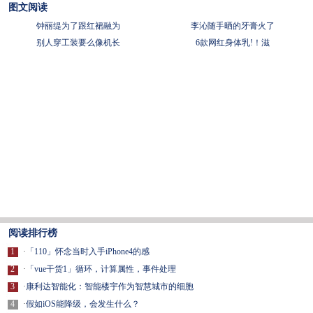
图文阅读
钟丽缇为了跟红裙融为
李沁随手晒的牙膏火了
别人穿工装要么像机长
6款网红身体乳!！滋
阅读排行榜
1
·
「110」怀念当时入手iPhone4的感
2
·
「vue干货1」循环，计算属性，事件处理
3
·
康利达智能化：智能楼宇作为智慧城市的细胞
4
·
假如iOS能降级，会发生什么？