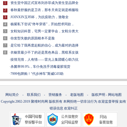
1
·
资生堂中国正式宣布刘亦菲成为资生堂品牌全
2
·
春秋最舒服的是卫衣，那冬天肯定就是棉服啦
3
·
JOINXIN玉环杯，为抗疫助力，致敬全
4
·
杨紫私下尝试“佟年穿搭”，开始想求同款，
5
·
女鞋知识科普，宅男一定要学会，女鞋分类大
6
·
你发型失败的原因根本不是脸
7
·
是它给了我再度起航的信心，成为最对的选择
8
·
衣橱里最少不了的还是黑色单品，黑暗系女孩
·
疫情无情，人有情——雷允上集团暖心助力抗
·
杀菌率99.9%，车仆免洗手消毒凝胶现货
·
7999包牌购！“代步神车”斯威G05助
网站简介
-
联系我们
-
营销服务
-
老版地图
-
版权声明
-
网站地图
Copyright.2002-2019
聚维时尚网
版权所有 本网拒绝一切非法行为 欢迎监督举报 如有
错误信息 欢迎纠正