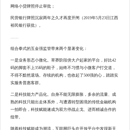
网络小贷牌照停止审批；
民营银行牌照沉寂两年之久才再度开闸（2019年5月23日江西
裕民银行获批）。
……
组合拳式的互金强监管带来两个显著变化：
一是业务形态小微化。草莽阶段傍大户起家的平台，好比42
码的脚套不上35码的鞋子，始终不习惯与小微客户打交道，
不得不黯然退场。存续的机构，也收起了500强的心，踏踏实
实服务普惠客群。
二是科技能力产品化。自身不能无限膨胀，多余的流量、成
熟的科技只能出走体系外，与遭遇转型困境的传统金融机构
一拍即合，科技赋能遂成为双方停战止戈、进而精诚合作的
纽带。
随着科技赋能成为潮流，互联网巨头在开放平台中发现新天