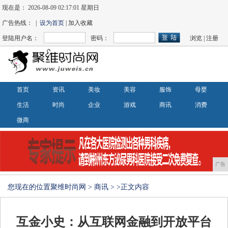
现在是：
2026-08-09 02:17:01 星期日
广告热线： |
设为首页
| 加入收藏
登陆用户名：
密码：
浏览
|
注册
首页
资讯
美妆
美容
服饰
母婴
生活
时尚
企业
游戏
商讯
消费
微商
广告
您现在的位置
聚维时尚网
>
商讯
> >正文内容
互金小史：从互联网金融到开放平台