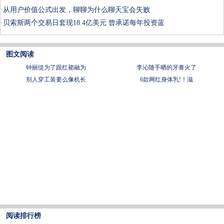
·
从用户价值公式出发，聊聊为什么聊天宝会失败
·
贝索斯两个交易日套现18.4亿美元 曾承诺每年投资蓝
图文阅读
钟丽缇为了跟红裙融为
李沁随手晒的牙膏火了
别人穿工装要么像机长
6款网红身体乳!！滋
阅读排行榜