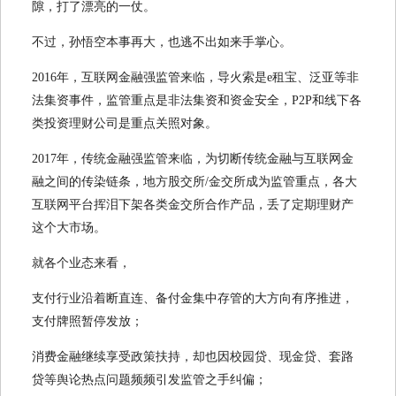
隙，打了漂亮的一仗。
不过，孙悟空本事再大，也逃不出如来手掌心。
2016年，互联网金融强监管来临，导火索是e租宝、泛亚等非
法集资事件，监管重点是非法集资和资金安全，P2P和线下各
类投资理财公司是重点关照对象。
2017年，传统金融强监管来临，为切断传统金融与互联网金
融之间的传染链条，地方股交所/金交所成为监管重点，各大
互联网平台挥泪下架各类金交所合作产品，丢了定期理财产
这个大市场。
就各个业态来看，
支付行业沿着断直连、备付金集中存管的大方向有序推进，
支付牌照暂停发放；
消费金融继续享受政策扶持，却也因校园贷、现金贷、套路
贷等舆论热点问题频频引发监管之手纠偏；